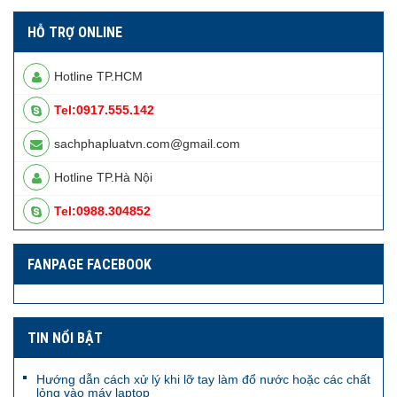
HỖ TRỢ ONLINE
Hotline TP.HCM
Tel:0917.555.142
sachphapluatvn.com@gmail.com
Hotline TP.Hà Nội
Tel:0988.304852
FANPAGE FACEBOOK
TIN NỔI BẬT
Hướng dẫn cách xử lý khi lỡ tay làm đổ nước hoặc các chất
lỏng vào máy laptop