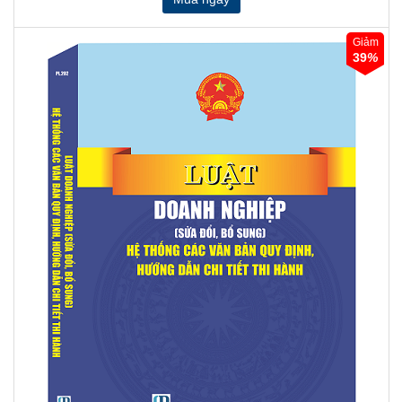
Giảm
39
%