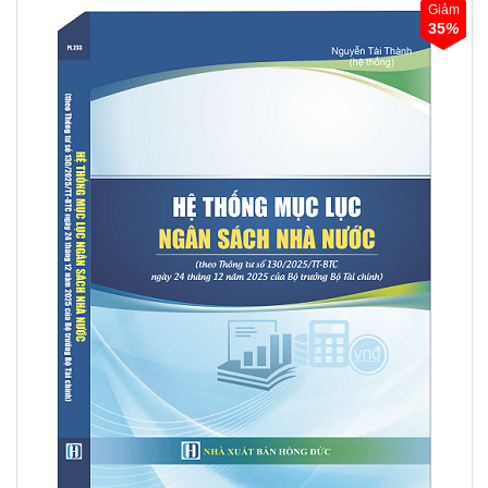
Giảm
35
%