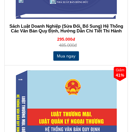
Sách Luật Doanh Nghiệp (Sửa Đổi, Bổ Sung) Hệ Thống
Các Văn Bản Quy Định, Hướng Dẫn Chi Tiết Thi Hành
295.000đ
485.000đ
Giảm
41
%