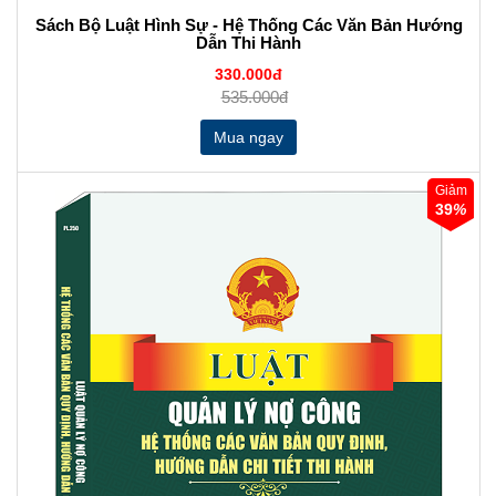
Sách Bộ Luật Hình Sự - Hệ Thống Các Văn Bản Hướng
Dẫn Thi Hành
330.000đ
535.000đ
Giảm
39
%