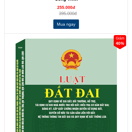
255.000đ
395.000đ
Giảm
40
%