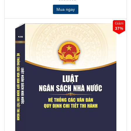
Giảm
37
%