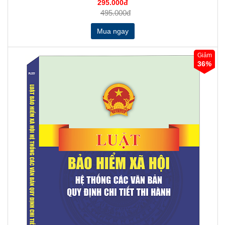
295.000đ
495.000đ
Giảm
36
%