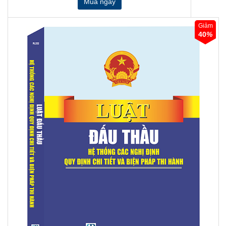
Giảm
40
%