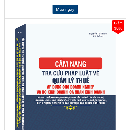
Giảm
38
%