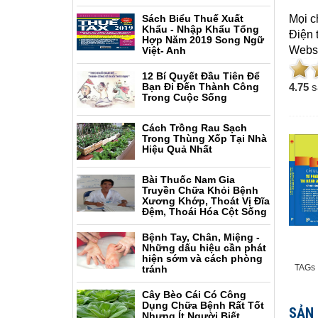
Sách Biểu Thuế Xuất
Mọi c
Khẩu - Nhập Khẩu Tổng
Điện 
Hợp Năm 2019 Song Ngữ
Websi
Việt- Anh
12 Bí Quyết Đầu Tiên Để
Bạn Đi Đến Thành Công
4.7
5
s
Trong Cuộc Sống
Cách Trồng Rau Sạch
Trong Thùng Xốp Tại Nhà
Hiệu Quả Nhất
Bài Thuốc Nam Gia
Truyền Chữa Khỏi Bệnh
Xương Khớp, Thoát Vị Đĩa
Đệm, Thoái Hóa Cột Sống
Bệnh Tay, Chân, Miệng -
Những dấu hiệu cần phát
hiện sớm và cách phòng
TAGs
tránh
Cây Bèo Cái Có Công
Dụng Chữa Bệnh Rất Tốt
SẢN
Nhưng Ít Người Biết