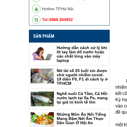
Hotline TP.Hà Nội
Tel:0988.304852
SẢN PHẨM
Hướng dẫn cách xử lý khi
lỡ tay làm đổ nước hoặc
các chất lỏng vào máy
laptop
Nữ tài xế 25 tuổi xin được
chở người nhiễm covid-
19 diện F0, F1 đi cách ly ở
Kỳ họ
TP.HCM
nhiệm
kết c
Nghề nuôi Cá Tầm, Cá Hồi
nước lạnh tại Sa Pa, mang
Kỳ họ
lại giá trị kinh tế lớn
vào c
đề qu
Những Món Ăn Nổi Tiếng
Riêng
Mang Đậm Nét Ẩm Thực
Dân Gian Ở Hội An
một k