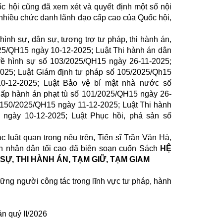
c hội cũng đã xem xét và quyết định một số nội
nhiều chức danh lãnh đạo cấp cao của Quốc hội,
h sự, dân sự, tương trợ tư pháp, thi hành án,
025/QH15 ngày 10-12-2025; Luật Thi hành án dân
về hình sự số 103/2025/QH15 ngày 26-11-2025;
025; Luật Giám định tư pháp số 105/2025/Qh15
10-12-2025; Luật Bảo vệ bí mật nhà nước số
ấp hành án phạt tù số 101/2025/QH15 ngày 26-
số 150/2025/QH15 ngày 11-12-2025; Luật Thi hành
 ngày 10-12-2025; Luật Phục hồi, phá sản số
uật quan trọng nêu trên, Tiến sĩ Trần Văn Hà,
n nhân dân tối cao đã biên soạn cuốn Sách
HỆ
Ự, THI HÀNH ÁN, TẠM GIỮ, TẠM GIAM
ng người công tác trong lĩnh vực tư pháp, hành
ản quý II/2026