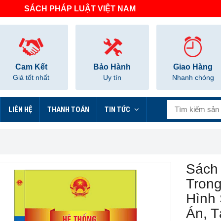
SÁCH PHÁP LUẬT VIỆT NAM
Cam Kết
Bảo Hành
Giao Hàng
Giá tốt nhất
Uy tín
Nhanh chóng
LIÊN HỆ
THANH TOÁN
TIN TỨC
Sách
Trong
Hình 
Án, 