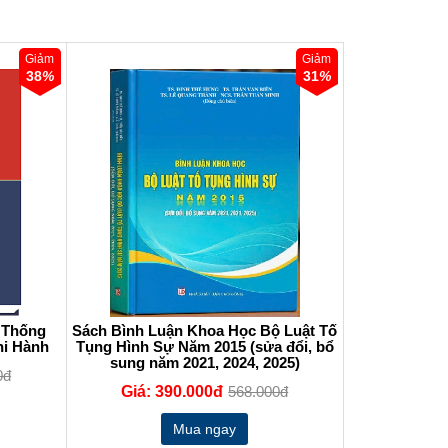
Giảm
Giảm
38
%
31
%
ệ Thống
Sách Bình Luận Khoa Học Bộ Luật Tố
hi Hành
Tụng Hình Sự Năm 2015 (sửa đổi, bổ
sung năm 2021, 2024, 2025)
0đ
Giá: 390.000đ
568.000đ