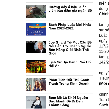
hiện 
đường dây á hậu, diễn
dung 
viên bán dâm giá ngàn đô
Chính
Tại K
Sách Pháp Luật Mới Nhất
tạm g
Năm 2020-2021
sự số
Luật 
ngày
Joe Girard Từ Một Cậu Bé
Nói Lắp Trở Thành Người
117/2
Bán Hàng Giỏi Nhất Thế
11-20
Giới
tạm g
Lịch Sử Địa Danh Phố Cổ
142/2
Hội An
Nhằm 
nguyê
THỐN
Phân Tích Đối Thủ Cạnh
Tranh Trong Kinh Doanh
(Mới 
Hy vọ
chính
Đam Mê Là Khởi Nguồn
Trân 
Sức Mạnh Để Đi Đến
Thành Công
Sách 