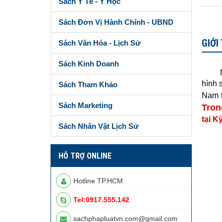
Sách Y Tế - Y Học
Sách Đơn Vị Hành Chính - UBND
GIỚI
Sách Văn Hóa - Lịch Sử
Sách Kinh Doanh
Nhằm 
hình 
Sách Tham Khảo
Nam t
Sách Marketing
Tron
tại K
Sách Nhân Vật Lịch Sử
HỖ TRỢ ONLINE
Hotline TP.HCM
Tel:0917.555.142
sachphapluatvn.com@gmail.com