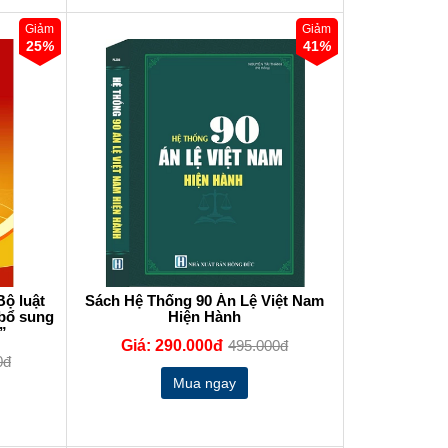
Giảm
Giảm
25
%
41
%
Bộ luật
Sách Hệ Thống 90 Án Lệ Việt Nam
 bổ sung
Hiện Hành
”
Giá: 290.000đ
495.000đ
0đ