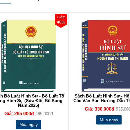
Giảm
40
%
h Bộ Luật Hình Sự - Bộ Luật Tố
Sách Bộ Luật Hình Sự - H
ng Hình Sự (Sửa Đổi, Bổ Sung
Các Văn Bản Hướng Dẫn T
Năm 2025)
Giá: 330.000đ
535.00
Giá: 295.000đ
495.000đ