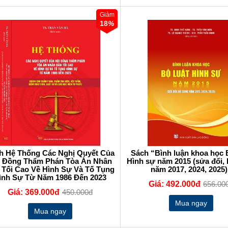
Giảm
18
%
h Hệ Thống Các Nghị Quyết Của
Sách “Bình luận khoa học 
i Đồng Thẩm Phán Tòa Án Nhân
Hình sự năm 2015 (sửa đổi,
 Tối Cao Về Hình Sự Và Tố Tụng
năm 2017, 2024, 2025)
ình Sự Từ Năm 1986 Đến 2023
Giá: 492.000đ
656.00
Giá: 369.000đ
450.000đ