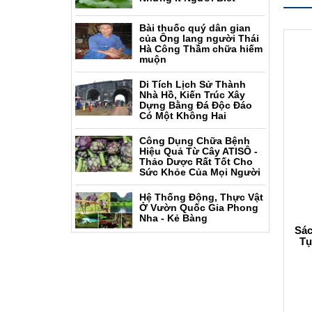
Bài thuốc quý dân gian
của Ông lang người Thái
Hà Công Thầm chữa hiếm
muộn
Di Tích Lịch Sử Thành
Nhà Hồ, Kiến Trúc Xây
Dựng Bằng Đá Độc Đáo
Có Một Không Hai
Công Dụng Chữa Bệnh
Hiệu Quả Từ Cây ATISÔ -
Thảo Dược Rất Tốt Cho
Sức Khỏe Của Mọi Người
Hệ Thống Động, Thực Vật
Ở Vườn Quốc Gia Phong
Nha - Kẻ Bàng
Sác
Tụ