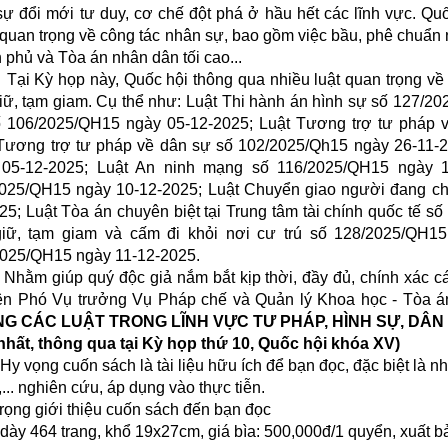
sự đổi mới tư duy, cơ chế đột phá ở hầu hết các lĩnh vực.
Quố
quan trọng về công tác nhân sự, bao gồm việc bầu, phê chuẩn 
 phủ và Tòa án nhân dân tối cao...
ỳ họp này, Quốc hội thông qua nhiều luật quan trọng về hìn
iữ, tạm giam. Cụ thể như: Luật Thi hành án hình sự số 127/2
 106/2025/QH15 ngày 05-12-2025; Luật Tương trợ tư pháp 
Tương trợ tư pháp về dân sự số 102/2025/Qh15 ngày 26-11-2
 05-12-2025; Luật An ninh mạng số 116/2025/QH15 ngày 
025/QH15 ngày 10-12-2025; Luật Chuyển giao người đang ch
25; Luật Tòa án chuyên biệt tại Trung tâm tài chính quốc tế 
iữ, tạm giam và cấm đi khỏi nơi cư trú số 128/2025/QH15
025/QH15 ngày 11-12-2025.
giúp quý độc giả nắm bắt kịp thời, đầy đủ, chính xác các l
n Phó Vụ trưởng Vụ Pháp chế và Quản lý Khoa học - Tòa á
G CÁC LUẬT TRONG LĨNH VỰC TƯ PHÁP, HÌNH SỰ, DÂN S
nhất, thông qua tại Kỳ họp thứ 10, Quốc hội khóa XV)
ng cuốn sách là tài liệu hữu ích để bạn đọc, đặc biệt là nhữ
,... nghiên cứu, áp dụng vào thực tiễn.
trọng giới thiệu cuốn sách đến bạn đọc
dày 464 trang, khổ 19x27cm, giá bìa: 500,000đ/1 quyển, xuất b