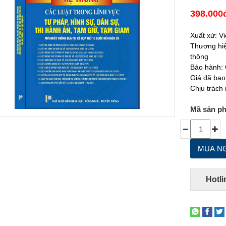
398.000
Xuất xứ: V
Thương hiệ
thông
Bảo hành: 
Giá đã bao
Chịu trách
Mã sản p
Hotli