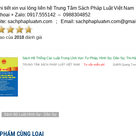
hi tiết xin vui lòng liên hệ Trung Tâm Sách Pháp Luật Việt Nam
thoại + Zalo: 0917.555142 – 0988304852
te: sachphapluatvn.com ; Email: sachphapluatvn.com@gmai
ao của
2018
đánh giá
Sách Hệ Thống Các Luật Trong Lĩnh Vực Tư Pháp, Hình Sự, Dân Sự, Thi H
TRUNG TÂM SÁCH PHÁP LUẬT VIỆT NAM
Tư vấn miễn phí
1146/9 Quang Tru
Sách Bộ Luật Hình Sự - Dân Sự
 PHẨM CÙNG LOẠI