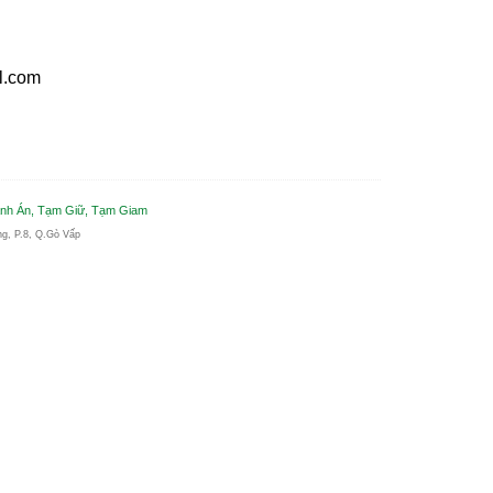
l.com
ành Án, Tạm Giữ, Tạm Giam
ng, P.8, Q.Gò Vấp