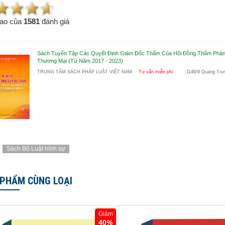
ao của
1581
đánh giá
Sách Tuyển Tập Các Quyết Định Giám Đốc Thẩm Của Hội Đồng Thẩm Phán 
Thương Mại (Từ Năm 2017 - 2023)
TRUNG TÂM SÁCH PHÁP LUẬT VIỆT NAM
Tư vấn miễn phí
1146/9 Quang Tru
Sách Bộ Luật hình sự
 PHẨM CÙNG LOẠI
Giảm
40
%