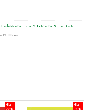
Tòa Án Nhân Dân Tối Cao Về Hình Sự, Dân Sự, Kinh Doanh
ng, P.8, Q.Gò Vấp
Giảm
Giảm
38
%
20
%