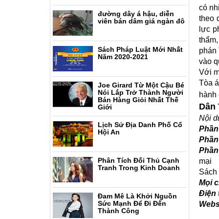
có nh
đường dây á hậu, diễn
theo 
viên bán dâm giá ngàn đô
lực p
thẩm,
Sách Pháp Luật Mới Nhất
phán 
Năm 2020-2021
vào q
Với m
Tòa á
Joe Girard Từ Một Cậu Bé
Nói Lắp Trở Thành Người
hành
Bán Hàng Giỏi Nhất Thế
Dân 
Giới
Nội d
Lịch Sử Địa Danh Phố Cổ
Phần 
Hội An
Phần 
Phần 
Phân Tích Đối Thủ Cạnh
mại
Tranh Trong Kinh Doanh
Sách 
Mọi c
Điện 
Đam Mê Là Khởi Nguồn
Sức Mạnh Để Đi Đến
Webs
Thành Công