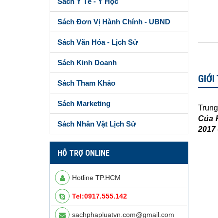
Sách Y Tế - Y Học
Sách Đơn Vị Hành Chính - UBND
Sách Văn Hóa - Lịch Sử
Sách Kinh Doanh
GIỚI
Sách Tham Khảo
Sách Marketing
Trung
Của 
Sách Nhân Vật Lịch Sử
2017 
HỖ TRỢ ONLINE
Hotline TP.HCM
Tel:0917.555.142
sachphapluatvn.com@gmail.com