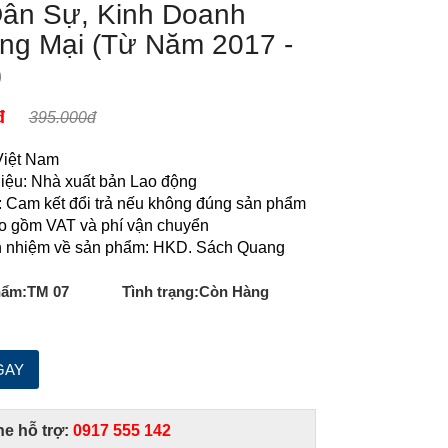
Dân Sự, Kinh Doanh
ng Mại (Từ Năm 2017 -
)
đ
395.000đ
Việt Nam
ệu: Nhà xuất bản Lao động
 Cam kết đổi trả nếu không đúng sản phẩm
o gồm VAT và phí vận chuyển
h nhiệm về sản phẩm: HKD. Sách Quang
hẩm:
TM 07
Tình trạng:
Còn Hàng
ne hỗ trợ:
0917 555 142