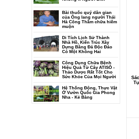
Bài thuốc quý dân gian
của Ông lang người Thái
Hà Công Thầm chữa hiếm
muộn
Di Tích Lịch Sử Thành
Nhà Hồ, Kiến Trúc Xây
Dựng Bằng Đá Độc Đáo
Có Một Không Hai
Công Dụng Chữa Bệnh
Hiệu Quả Từ Cây ATISÔ -
Thảo Dược Rất Tốt Cho
Sức Khỏe Của Mọi Người
Sác
Tụ
Hệ Thống Động, Thực Vật
Ở Vườn Quốc Gia Phong
Nha - Kẻ Bàng