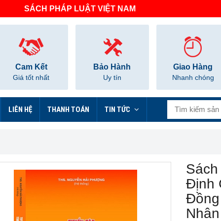
SÁCH PHÁP LUẬT VIỆT NAM
Cam Kết
Bảo Hành
Giao Hàng
Giá tốt nhất
Uy tín
Nhanh chóng
LIÊN HỆ
THANH TOÁN
TIN TỨC
Sách
Định
Đồng
Nhân