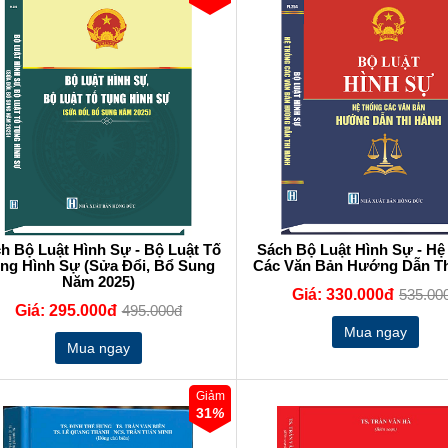
h Bộ Luật Hình Sự - Bộ Luật Tố
Sách Bộ Luật Hình Sự - H
ng Hình Sự (Sửa Đổi, Bổ Sung
Các Văn Bản Hướng Dẫn T
Năm 2025)
Giá: 330.000đ
535.00
Giá: 295.000đ
495.000đ
Giảm
31
%