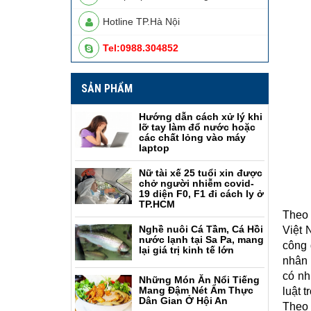
Hotline TP.Hà Nội
Tel:0988.304852
SẢN PHẨM
Hướng dẫn cách xử lý khi
lỡ tay làm đổ nước hoặc
các chất lỏng vào máy
laptop
Nữ tài xế 25 tuổi xin được
chở người nhiễm covid-
19 diện F0, F1 đi cách ly ở
TP.HCM
Theo 
Nghề nuôi Cá Tầm, Cá Hồi
Việt 
nước lạnh tại Sa Pa, mang
công 
lại giá trị kinh tế lớn
nhân 
có nh
Những Món Ăn Nổi Tiếng
Mang Đậm Nét Ẩm Thực
luật t
Dân Gian Ở Hội An
Theo 