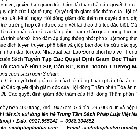
iệm vụ, quyền hạn giám đốc thẩm, tái thẩm bản án, quyết định c
quy định của luật tố tụng. Quyết định giám đốc thẩm của Hội 
háp luật kể từ ngày Hội đồng giám đốc thẩm ra quyết định, đây 
 trừ trường hợp cần được xem xét lại theo thủ tục đặc biệt. 
Tòa án nhân dân tối cao là nguồn tham khảo quan trọng, hữu í
uá trình xét xử, bảo đảm áp dụng thống nhất pháp luật trong thực
ục đích tuyên truyền, phổ biến và giúp bạn đọc tra cứu các q
n nhân dân tối cao, Nhà xuất bản Lao Động phối hợp với Trun
Tuyển Tập Các Quyết Định Giám Đốc Thẩ
 cuốn Sách
Tối Cao Về Hình Sự, Dân Sự, Kinh Doanh Thương Mạ
ung cuốn sách gồm 3 phần:
I:
Các quyết định giám đốc của Hội đồng Thẩm phán Tòa án nh
II:
Các quyết định giám đốc của Hội đồng Thẩm phán Tòa án n
III:
Các quyết định giám đốc thẩm của Hội đồng Thẩm phán T
dày hơn 400 trang, khổ 19x27cm, Giá bìa: 395.000đ. In và nộp 
hi tiết xin vui lòng lên hệ Trung Tâm Sách Pháp Luật Việt 
thoại + Zalo: 0917.555142 – 0988.304852
ite: sachphapluatvn.com ; Email: sachphapluatvn.com@