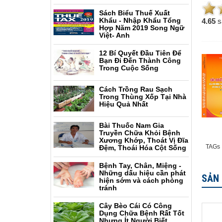
Sách Biểu Thuế Xuất
Khẩu - Nhập Khẩu Tổng
4.6
5
s
Hợp Năm 2019 Song Ngữ
Việt- Anh
12 Bí Quyết Đầu Tiên Để
Bạn Đi Đến Thành Công
Trong Cuộc Sống
Cách Trồng Rau Sạch
Trong Thùng Xốp Tại Nhà
Hiệu Quả Nhất
Bài Thuốc Nam Gia
Truyền Chữa Khỏi Bệnh
Xương Khớp, Thoát Vị Đĩa
TAGs
Đệm, Thoái Hóa Cột Sống
Bệnh Tay, Chân, Miệng -
Những dấu hiệu cần phát
SẢN
hiện sớm và cách phòng
tránh
Cây Bèo Cái Có Công
Dụng Chữa Bệnh Rất Tốt
Nhưng Ít Người Biết