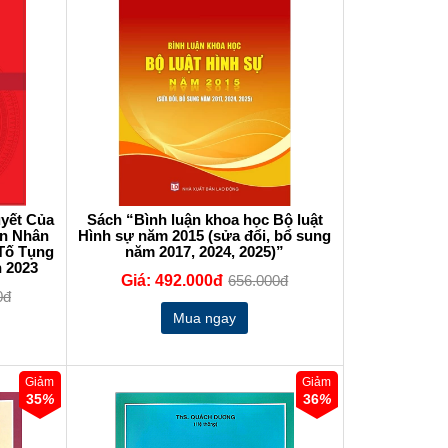
yết Của
Sách “Bình luận khoa học Bộ luật
Án Nhân
Hình sự năm 2015 (sửa đổi, bổ sung
 Tố Tụng
năm 2017, 2024, 2025)”
 2023
Giá: 492.000đ
656.000đ
0đ
Giảm
Giảm
35
%
36
%