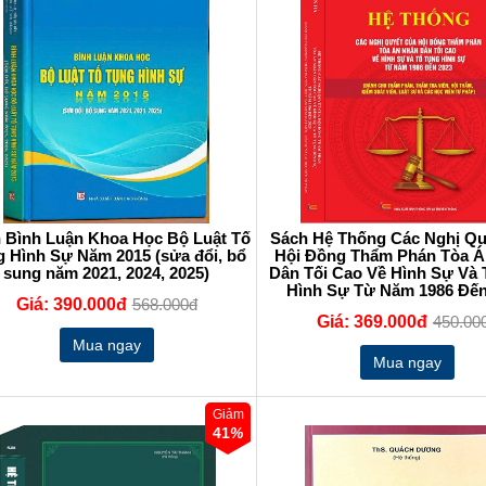
 Bình Luận Khoa Học Bộ Luật Tố
Sách Hệ Thống Các Nghị Qu
 Hình Sự Năm 2015 (sửa đổi, bổ
Hội Đồng Thẩm Phán Tòa 
sung năm 2021, 2024, 2025)
Dân Tối Cao Về Hình Sự Và
Hình Sự Từ Năm 1986 Đến
Giá: 390.000đ
568.000đ
Giá: 369.000đ
450.00
Giảm
41
%