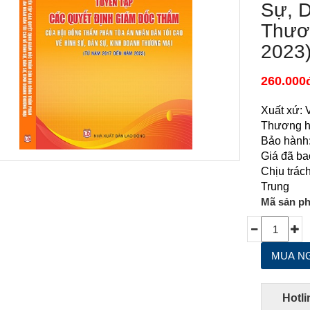
Sự, 
Thươ
2023
260.000
Xuất xứ: 
Thương hi
Bảo hành:
Giá đã ba
Chịu trác
Trung
Mã sản p
Hotli